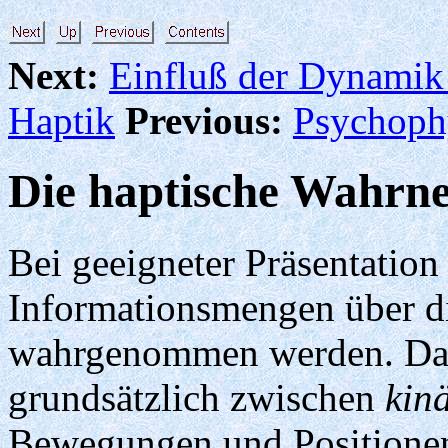
Next:
Einfluß der Dynamik
Haptik
Previous:
Psychophy
Die haptische Wahrn
Bei geeigneter Präsentatio
Informationsmengen über d
wahrgenommen werden. Dab
grundsätzlich zwischen
kin
Bewegungen und Positione