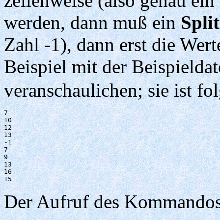
zeilenweise (also genau ein
werden, dann muß ein
Split
Zahl -1), dann erst die Wer
Beispiel mit der Beispielda
veranschaulichen; sie ist f
7

10

12

13

-1

7

9

13

16

Der Aufruf des Kommando