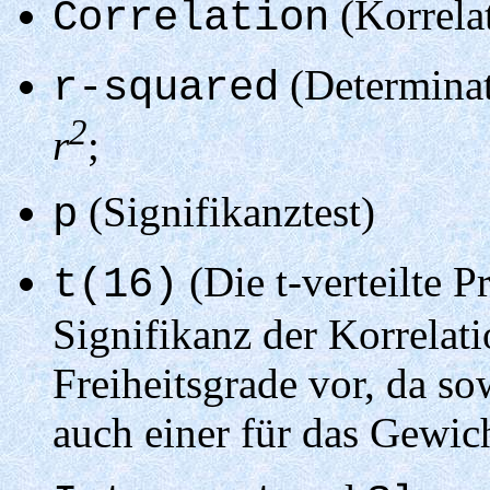
(Korrela
Correlation
(Determinati
r-squared
2
r
;
(Signifikanztest)
p
(Die t-verteilte P
t(16)
Signifikanz der Korrelati
Freiheitsgrade vor, da so
auch einer für das Gewicht