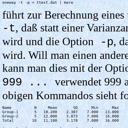
oneway -t -p < ttest.dat | more
führt zur Berechnung eines 
, daß statt einer Varianz
-t
wird und die Option
, d
-p
wird. Will man einen andere
kann man dies mit der Opt
verwendet 999 al
999 ...
obigen Kommandos sieht f
Name          N     Mean       SD      Min      Max

Group-1       5   10.200    2.387    7.000   13.000

Group-2       5   12.000    3.873    7.000   16.000

Total        10   11.100    3.178    7.000   16.000
