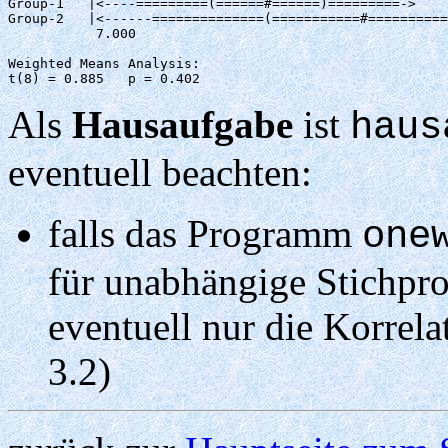
Group-1   |<----=========(======#======)=========->    
Group-2   |<------==============(===========#==========
           7.000                                       
Weighted Means Analysis:

Als
Hausaufgabe
ist
hau
eventuell beachten:
falls das Programm
one
für unabhängige Stichpro
eventuell nur die Korrel
3.2)