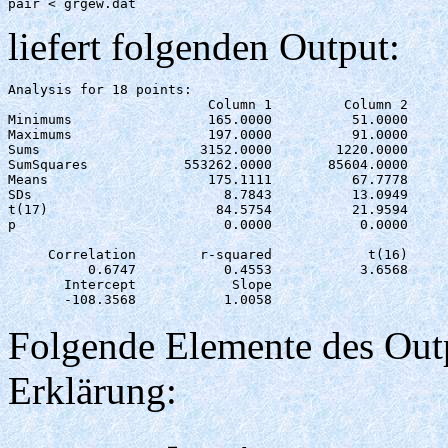
pair < grgew.dat
liefert folgenden Output:
Analysis for 18 points:

                         Column 1         Column 2     
Minimums                 165.0000          51.0000     
Maximums                 197.0000          91.0000     
Sums                    3152.0000        1220.0000     
SumSquares            553262.0000       85604.0000     
Means                    175.1111          67.7778     
SDs                        8.7843          13.0949     
t(17)                     84.5754          21.9594     
p                          0.0000           0.0000     
     Correlation        r-squared            t(16)     
          0.6747           0.4553           3.6568     
       Intercept            Slope

Folgende Elemente des Outp
Erklärung: