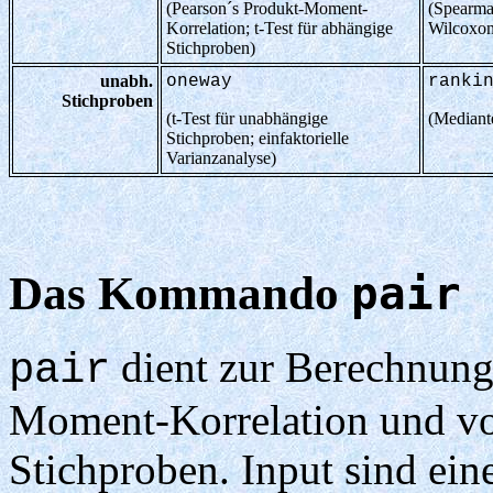
(Pearson´s Produkt-Moment-
(Spearma
Korrelation; t-Test für abhängige
Wilcoxon
Stichproben)
unabh.
oneway
ranki
Stichproben
(t-Test für unabhängige
(Mediant
Stichproben; einfaktorielle
Varianzanalyse)
Das Kommando
pair
dient zur Berechnung
pair
Moment-Korrelation und von
Stichproben. Input sind ein