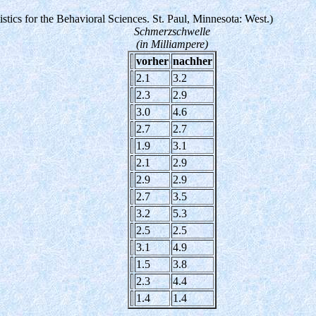
tics for the Behavioral Sciences. St. Paul, Minnesota: West.)
Schmerzschwelle
(in Milliampere)
vorher
nachher
2.1
3.2
2.3
2.9
3.0
4.6
2.7
2.7
1.9
3.1
2.1
2.9
2.9
2.9
2.7
3.5
3.2
5.3
2.5
2.5
3.1
4.9
1.5
3.8
2.3
4.4
1.4
1.4