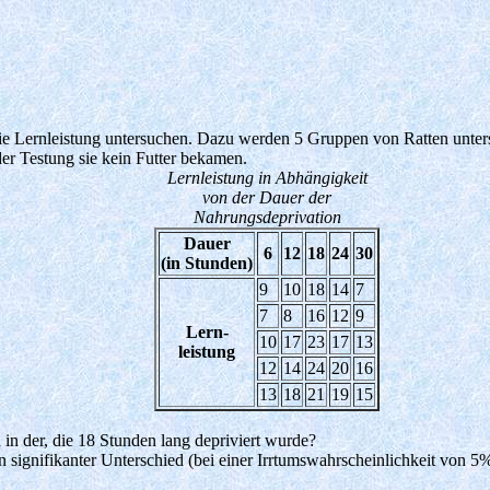
e Lernleistung untersuchen. Dazu werden 5 Gruppen von Ratten untersch
der Testung sie kein Futter bekamen.
Lernleistung in Abhängigkeit
von der Dauer der
Nahrungsdeprivation
Dauer
6
12
18
24
30
(in Stunden)
9
10
18
14
7
7
8
16
12
9
Lern-
10
17
23
17
13
leistung
12
14
24
20
16
13
18
21
19
15
d in der, die 18 Stunden lang depriviert wurde?
signifikanter Unterschied (bei einer Irrtumswahrscheinlichkeit von 5